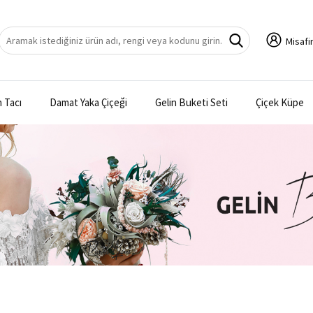
Misafir
n Tacı
Damat Yaka Çiçeği
Gelin Buketi Seti
Çiçek Küpe