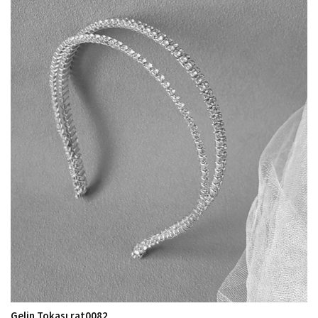
Gelin Tokası rat0082