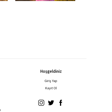
Hoşgeldiniz
Giriş Yap
u
Kayıt Ol
ı