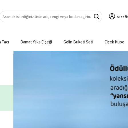
Misafir
n Tacı
Damat Yaka Çiçeği
Gelin Buketi Seti
Çiçek Küpe