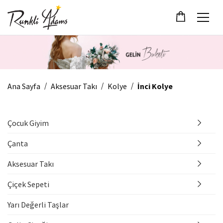
/
/
/
Ana Sayfa
Aksesuar Takı
Kolye
İnci Kolye
Çocuk Giyim
Çanta
Aksesuar Takı
Çiçek Sepeti
Yarı Değerli Taşlar